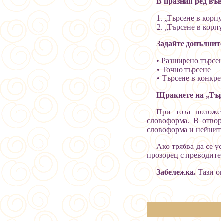
В празния ред във
1. „Търсене в корп
2. „Търсене в корпус
Задайте допълнит
• Разширено търсе
• Точно търсене
• Търсене в конкрет
Щракнете на „Тър
При това положе
словоформа. В отвор
словоформа и нейните
Ако трябва да се у
прозорец с преводите
Забележка.
Тази о