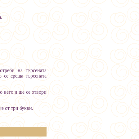
.
отреби на търсената
о се среща търсената
о него и ще се отвори
че от три букви.