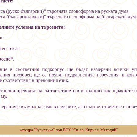
едете:
уса (руско-български)“ търсената словоформа на руската дума.
а (българско-руски)“ търсената словоформа на българската дума
елните условия на търсенето:
не
ен текст
сене“.
ние в съответния подкорпус ще бъдат намерени всички уп
ения прозорец ще се появят подравнените изречения, в коит
 съответствия в преводния език.
станови преводът на съответствието в изходния език, щракнете п
 му.
перация е възможна само в случаите, ако съответствието е с пове
катедра "Русистика" при ВТУ "Св. св. Кирил и Методий"