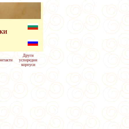
СКИ
Други
онтакти
успоредни
корпуси