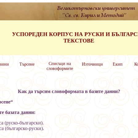
УСПОРЕДЕН КОРПУС НА РУСКИ И БЪЛГАР
ТЕКСТОВЕ
Списъци на
вини
Търсене
Източници
Екип
К
словоформите
Как да търсим словоформата в базите данни?
рсене“
е базата данни:
са (руско-български).
а (българско-руски).